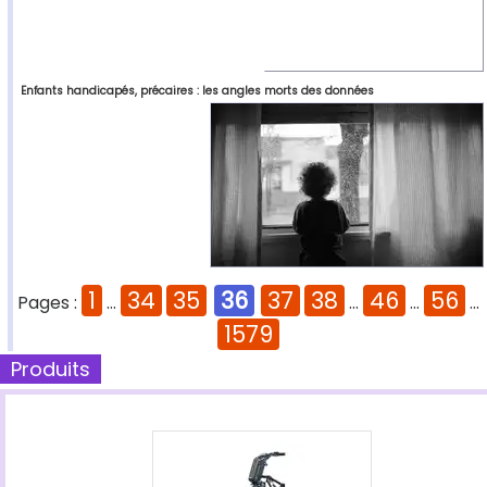
Enfants handicapés, précaires : les angles morts des données
1
34
35
36
37
38
46
56
Pages :
...
...
...
...
1579
Produits