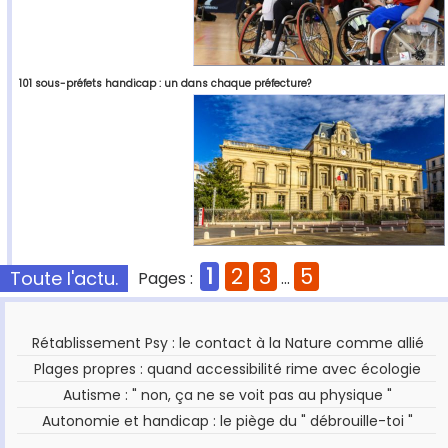
101 sous-préfets handicap : un dans chaque préfecture?
1
2
3
5
Toute l'actu.
Pages :
...
Rétablissement Psy : le contact à la Nature comme allié
Plages propres : quand accessibilité rime avec écologie
Autisme : " non, ça ne se voit pas au physique "
Autonomie et handicap : le piège du " débrouille-toi "