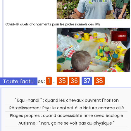
Covid-19: quels changements pour les professionnels des IME
1
35
36
37
38
Toute l'actu.
Pages :
...
" Équi-handi " : quand les chevaux ouvrent l'horizon
Rétablissement Psy : le contact à la Nature comme allié
Plages propres : quand accessibilité rime avec écologie
Autisme : " non, ça ne se voit pas au physique "