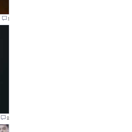
P
1
0