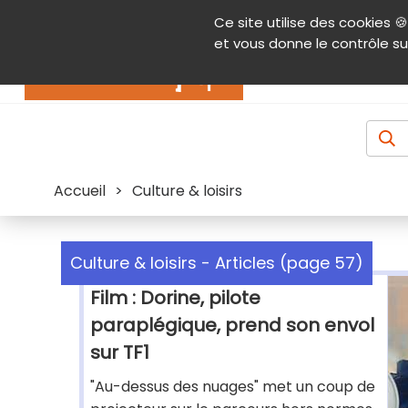
Panneau de gestion des cookies
Ce site utilise des cookies 🍪
Contenu
Aide et accessibilité
Menu pr
et vous donne le contrôle su
Actualités
Accueil
>
Culture & loisirs
Culture & loisirs - Articles (page 57)
Film : Dorine, pilote
paraplégique, prend son envol
sur TF1
"Au-dessus des nuages" met un coup de