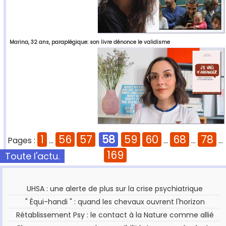
Marina, 32 ans, paraplégique: son livre dénonce le validisme
1
56
57
58
59
60
68
78
Pages :
...
...
...
...
169
Toute l'actu.
UHSA : une alerte de plus sur la crise psychiatrique
" Équi-handi " : quand les chevaux ouvrent l'horizon
Rétablissement Psy : le contact à la Nature comme allié