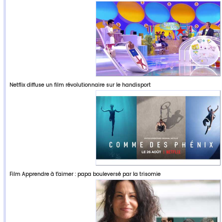
Netflix diffuse un film révolutionnaire sur le handisport
Film Apprendre à t'aimer : papa bouleversé par la trisomie