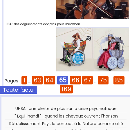
USA : des déguisements adaptés pour Halloween
1
63
64
65
66
67
75
85
Pages :
...
...
...
...
169
Toute l'actu.
UHSA : une alerte de plus sur la crise psychiatrique
" Équi-handi " : quand les chevaux ouvrent l'horizon
Rétablissement Psy : le contact à la Nature comme allié