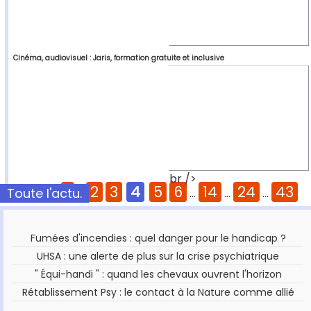
Cinéma, audiovisuel : Jaris, formation gratuite et inclusive
br />
1
2
3
4
5
6
14
24
43
Toute l'actu.
Pages :
...
...
...
...
Fumées d'incendies : quel danger pour le handicap ?
UHSA : une alerte de plus sur la crise psychiatrique
" Équi-handi " : quand les chevaux ouvrent l'horizon
Rétablissement Psy : le contact à la Nature comme allié