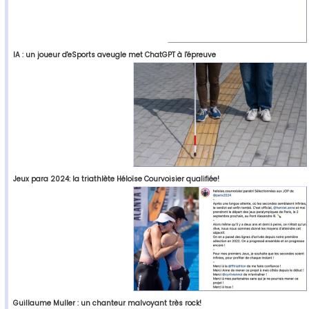
IA : un joueur d'eSports aveugle met ChatGPT à l'épreuve
Jeux para 2024: la triathlète Héloïse Courvoisier qualifiée!
Guillaume Muller : un chanteur malvoyant très rock!