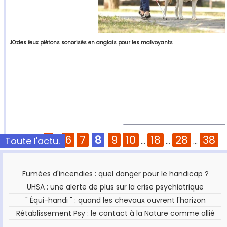
JO:des feux piétons sonorisés en anglais pour les malvoyants
1
6
7
8
9
10
18
28
38
Toute l'actu.
Pages :
...
...
...
...
Fumées d'incendies : quel danger pour le handicap ?
UHSA : une alerte de plus sur la crise psychiatrique
" Équi-handi " : quand les chevaux ouvrent l'horizon
Rétablissement Psy : le contact à la Nature comme allié