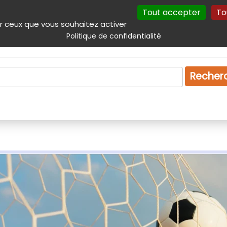
Tout accepter
To
incipal
Navigation complémentaire
Autres services
Plan du site
r ceux que vous souhaitez activer
Politique de confidentialité
Produits & services
Emploi
Droit
Tourism
Recher