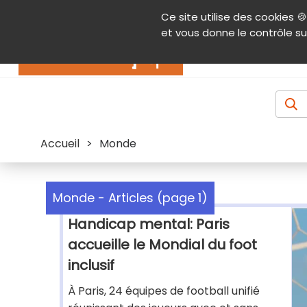
Panneau de gestion des cookies
Ce site utilise des cookies 🍪
Contenu
Aide et accessibilité
Menu pr
et vous donne le contrôle su
Actualités
Accueil
>
Monde
Monde - Articles (page 1)
Handicap mental: Paris
accueille le Mondial du foot
inclusif
À Paris, 24 équipes de football unifié