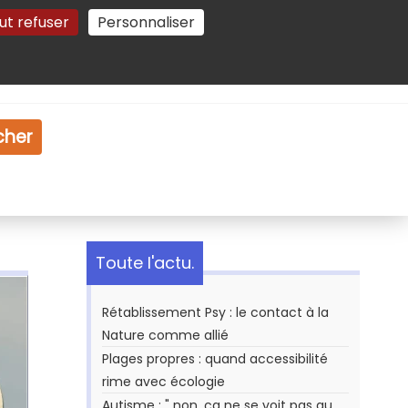
ut refuser
Personnaliser
Gestion des cookies
e
Vidéo
Dossiers
cher
Toute l'actu.
Rétablissement Psy : le contact à la
Nature comme allié
Plages propres : quand accessibilité
rime avec écologie
Autisme : " non, ça ne se voit pas au