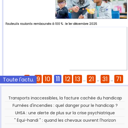
Fauteuils roulants remboursés à 100 % : le 1er décembre 2025
1
9
10
11
12
13
21
31
71
Toute l'actu.
Pages :
...
...
...
...
Transports inaccessibles, la facture cachée du handicap
Fumées d'incendies : quel danger pour le handicap ?
UHSA : une alerte de plus sur la crise psychiatrique
" Équi-handi " : quand les chevaux ouvrent l'horizon