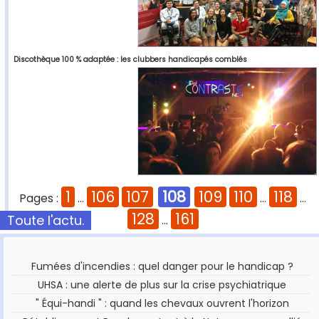
Discothèque 100 % adaptée : les clubbers handicapés comblés
1
106
107
108
109
110
118
Pages :
...
...
...
128
161
Toute l'actu.
...
Fumées d'incendies : quel danger pour le handicap ?
UHSA : une alerte de plus sur la crise psychiatrique
" Équi-handi " : quand les chevaux ouvrent l'horizon