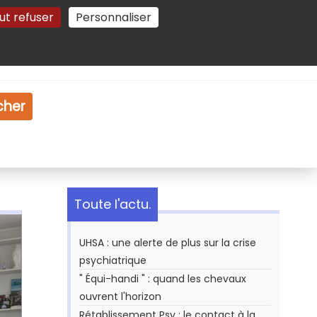
ut refuser
Personnaliser
Gestion des cookies
e
Vidéo
Dossiers
cher
Toute l'actu.
UHSA : une alerte de plus sur la crise
psychiatrique
" Équi-handi " : quand les chevaux
ouvrent l'horizon
Rétablissement Psy : le contact à la