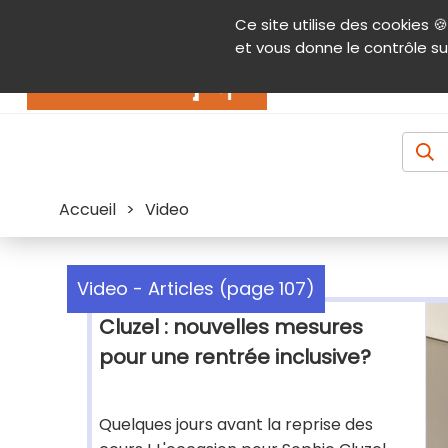
Panneau de gestion des cookies
Ce site utilise des cookies 🍪
Contenu
Aide et accessibilité
Menu pr
et vous donne le contrôle su
Actualités
Accueil
>
Video
Video - Articles (page 107)
Cluzel : nouvelles mesures
pour une rentrée inclusive?
Quelques jours avant la reprise des