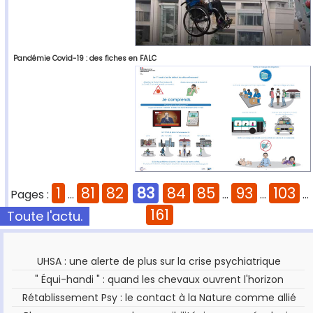
Pandémie Covid-19 : des fiches en FALC
1
81
82
83
84
85
93
103
Pages :
...
...
...
...
161
Toute l'actu.
UHSA : une alerte de plus sur la crise psychiatrique
" Équi-handi " : quand les chevaux ouvrent l'horizon
Rétablissement Psy : le contact à la Nature comme allié