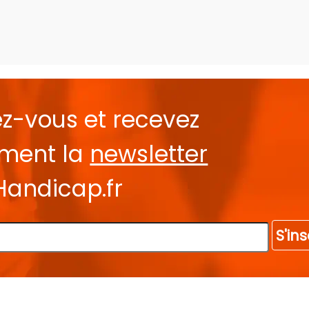
ez-vous et recevez
ement la
newsletter
Handicap.fr
S'ins