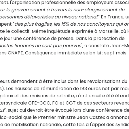
xem
, l'organisation professionnelle des employeurs associ
par le gouvernement à travers le non-élargissement du
s personnes défavorisées au niveau national.
" En France, u
upent "
des plus fragiles, les 15% de nos concitoyens qui o
siste le collectif. Même inquiétude exprimée à Marseille, où 
e jour une conférence de presse. Dans la protection de
ostes financés ne sont pas pourvus
", a constaté Jean-M
tions CNAPE. Conséquence immédiate selon lui : sept mois
teurs demandent à être inclus dans les revalorisations du
ous). Les hausses de rémunération de 183 euros net par moi
itaux et des maisons de retraite, n'ont ensuite été éten
intersyndicale CFE-CGC, FO et CGT de ces secteurs reven
us
", sujet qui devrait être évoqué lors d'une conférence d
co-social que le Premier ministre Jean Castex a annonc
ée de mobilisation nationale, cette fois à l'appel des syndi