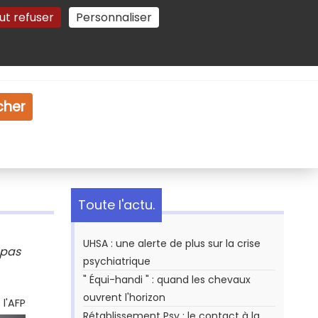
ut refuser
Personnaliser
Gestion des cookies
e
Vidéo
Dossiers
cher
Toute l'actu.
UHSA : une alerte de plus sur la crise
 pas
psychiatrique
" Équi-handi " : quand les chevaux
ouvrent l'horizon
l'AFP
Rétablissement Psy : le contact à la