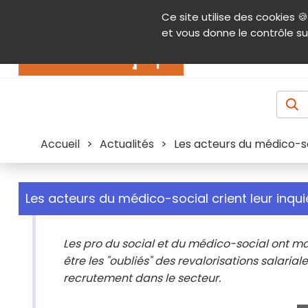
Panneau de gestion des cookies
Ce site utilise des cookies 🍪
Contenu
Aide et accessibilité
Menu pr
et vous donne le contrôle su
Actualités
Accueil
>
Actualités
>
Les acteurs du médico-so
Les acteurs du médico-social crient leur inqu
Les pro du social et du médico-social ont man
être les "oubliés" des revalorisations salariale
recrutement dans le secteur.