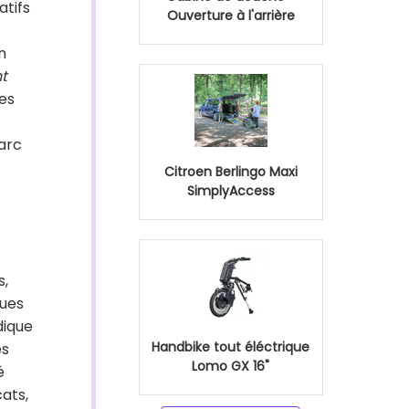
atifs
Ouverture à l'arrière
n
nt
les
arc
Citroen Berlingo Maxi
SimplyAccess
s,
dues
dique
Handbike tout éléctrique
es
Lomo GX 16"
é
cats,