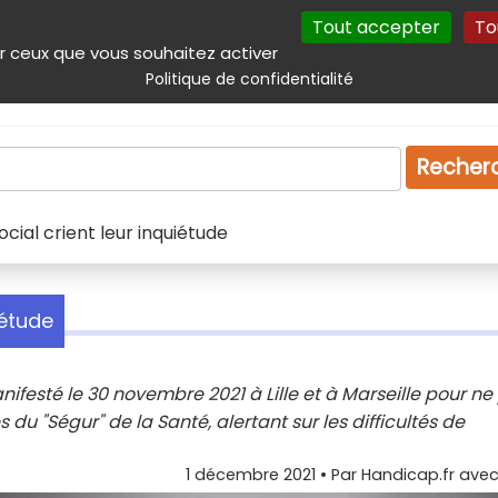
Tout accepter
To
incipal
Navigation complémentaire
Autres services
Plan du site
r ceux que vous souhaitez activer
Politique de confidentialité
Produits & services
Emploi
Droit
Tourism
Recher
cial crient leur inquiétude
iétude
ifesté le 30 novembre 2021 à Lille et à Marseille pour ne
s du "Ségur" de la Santé, alertant sur les difficultés de
1 décembre 2021
• Par
Handicap.fr avec 