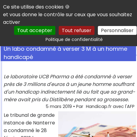
Panneau de gestion des cookies
Ce site utilise des cookies 🍪
et vous donne le contrôle sur ceux que vous souhaitez
activer
Tout accepter
Tout refuser
Personnaliser
Rechercher
Politique de confidentialité
Un labo condamné à verser 3 M à un homme
handicapé
Le laboratoire UCB Pharma a été condamné à verser
près de 3 millions d'euros à un jeune homme souffrant
d'un handicap indirectement lié au fait que sa grand-
mère avait pris du Distilbène pendant sa grossesse.
5 mars 2019
• Par
Handicap.fr avec l'AFP
Le tribunal de grande
instance de Nanterre
a condamné le 28