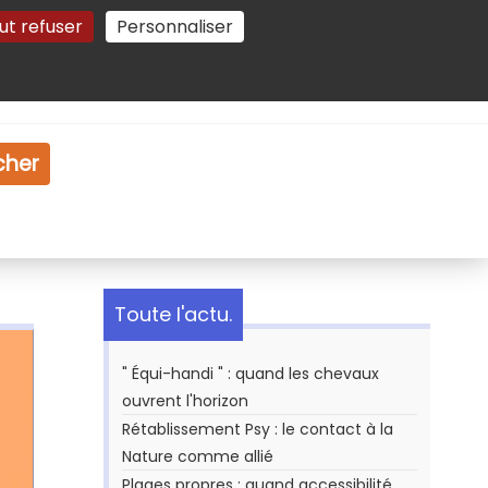
ut refuser
Personnaliser
Gestion des cookies
e
Vidéo
Dossiers
cher
Toute l'actu.
" Équi-handi " : quand les chevaux
ouvrent l'horizon
Rétablissement Psy : le contact à la
Nature comme allié
Plages propres : quand accessibilité