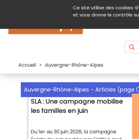
Panneau de gestion des cookies
Ce site utilise des cookies 🍪
Contenu
Aide et accessibilité
Menu pr
et vous donne le contrôle su
Actualités
Accueil
>
Auvergne-Rhône-Alpes
Auvergne-Rhône-Alpes - Articles (page 1
SLA : Une campagne mobilise
les familles en juin
Du 1er au 30 juin 2026, la campagne