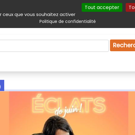
Tout accepter
To
incipal
Navigation complémentaire
Autres services
Plan du site
r ceux que vous souhaitez activer
Politique de confidentialité
Produits & services
Emploi
Droit
Tourism
Recher
)