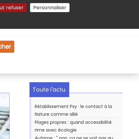
ut refuser
Personnaliser
Gestion des cookies
e
Vidéo
Dossiers
cher
Toute l'actu.
Rétablissement Psy : le contact à la
Nature comme allié
Plages propres : quand accessibilité
rime avec écologie
Autisme : " non, ça ne se voit pas au