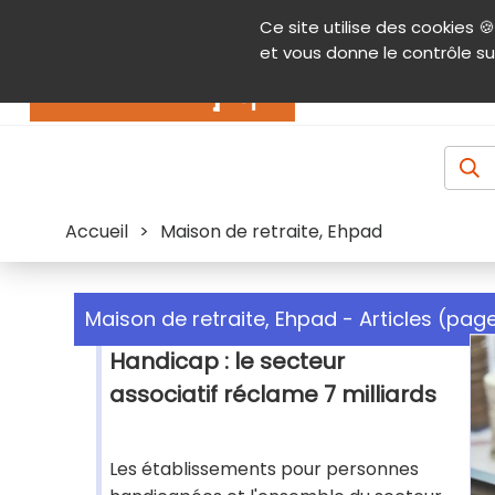
Panneau de gestion des cookies
Ce site utilise des cookies 🍪
Contenu
Aide et accessibilité
Menu pr
et vous donne le contrôle su
Actualités
Accueil
>
Maison de retraite, Ehpad
Maison de retraite, Ehpad - Articles (page
Handicap : le secteur
associatif réclame 7 milliards
Les établissements pour personnes