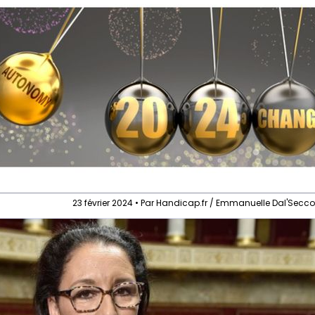
23 février 2024 • Par Handicap.fr / Emmanuelle Dal'Secc