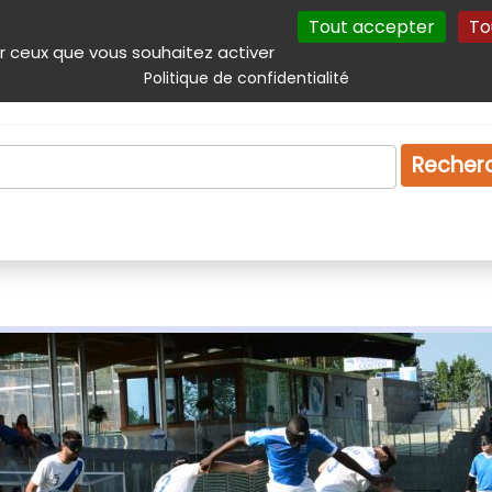
Tout accepter
To
incipal
Navigation complémentaire
Autres services
Plan du site
r ceux que vous souhaitez activer
Politique de confidentialité
Produits & services
Emploi
Droit
Tourism
Recher