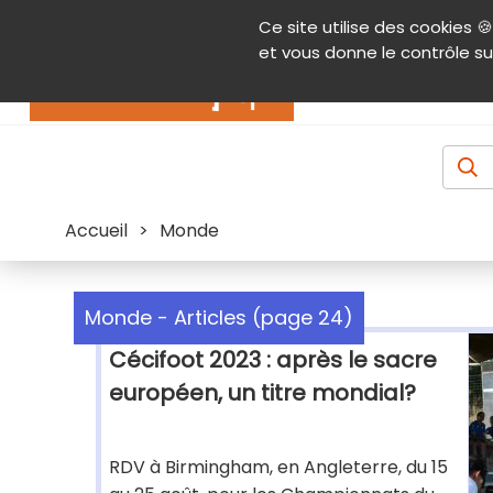
Panneau de gestion des cookies
Ce site utilise des cookies 🍪
Contenu
Aide et accessibilité
Menu pr
et vous donne le contrôle su
Actualités
Accueil
>
Monde
Monde - Articles (page 24)
Cécifoot 2023 : après le sacre
européen, un titre mondial?
RDV à Birmingham, en Angleterre, du 15