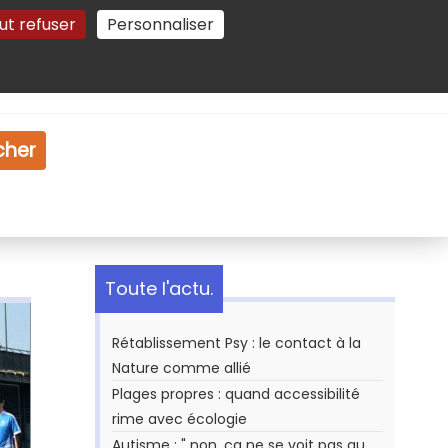
ut refuser
Personnaliser
Gestion des cookies
e
Vidéo
Dossiers
cher
Toute l'actu.
Rétablissement Psy : le contact à la
Nature comme allié
Plages propres : quand accessibilité
rime avec écologie
Autisme : " non, ça ne se voit pas au