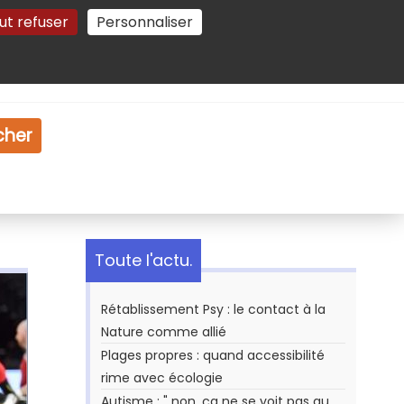
ut refuser
Personnaliser
Gestion des cookies
e
Vidéo
Dossiers
cher
Toute l'actu.
Rétablissement Psy : le contact à la
Nature comme allié
Plages propres : quand accessibilité
rime avec écologie
Autisme : " non, ça ne se voit pas au