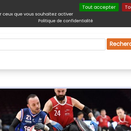
Tout accepter
To
incipal
Navigation complémentaire
Autres services
Plan du site
r ceux que vous souhaitez activer
Politique de confidentialité
Produits & services
Emploi
Droit
Tourism
Recher