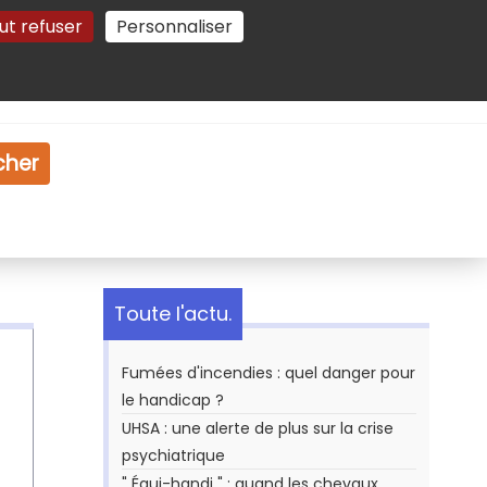
ut refuser
Personnaliser
Gestion des cookies
e
Vidéo
Dossiers
cher
Toute l'actu.
Fumées d'incendies : quel danger pour
le handicap ?
UHSA : une alerte de plus sur la crise
psychiatrique
" Équi-handi " : quand les chevaux