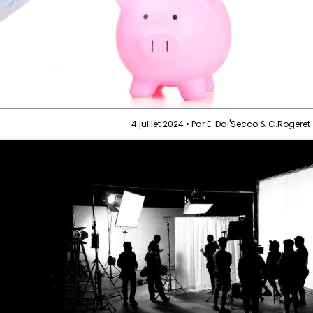
4 juillet 2024 • Par E. Dal'Secco & C.Rogeret