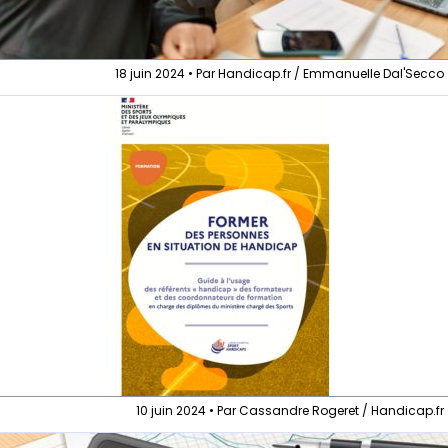
18 juin 2024 • Par Handicap.fr / Emmanuelle Dal'Secco
10 juin 2024 • Par Cassandre Rogeret / Handicap.fr