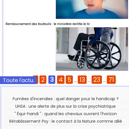
Remboursement des fauteuils : le ministère rectifie le tir
1
2
3
4
5
13
23
71
Toute l'actu.
Pages :
...
...
...
Fumées d'incendies : quel danger pour le handicap ?
UHSA : une alerte de plus sur la crise psychiatrique
" Équi-handi " : quand les chevaux ouvrent l'horizon
Rétablissement Psy : le contact à la Nature comme allié