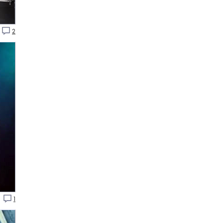
2
P
1