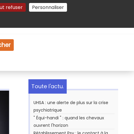
ut refuser
Personnaliser
Gestion des cookies
e
Vidéo
Dossiers
cher
Toute l'actu.
UHSA : une alerte de plus sur la crise
psychiatrique
" Équi-handi " : quand les chevaux
ouvrent l'horizon
Rétablissement Psy : le contact à la