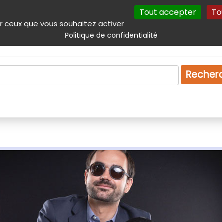
Tout accepter
To
incipal
Navigation complémentaire
Autres services
Plan du site
r ceux que vous souhaitez activer
Politique de confidentialité
Produits & services
Emploi
Droit
Tourism
Recher