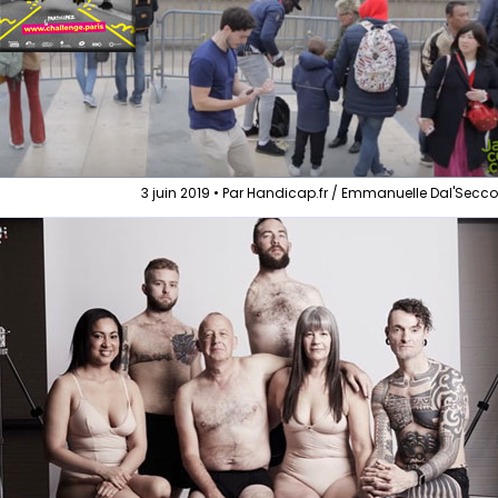
3 juin 2019 • Par Handicap.fr / Emmanuelle Dal'Secc