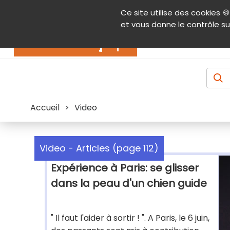
Panneau de gestion des cookies
Ce site utilise des cookies 🍪
Contenu
Aide et accessibilité
Menu pr
et vous donne le contrôle su
Actualités
Accueil
>
Video
Video - Articles (page 112)
Expérience à Paris: se glisser
dans la peau d'un chien guide
" Il faut l'aider à sortir ! ". A Paris, le 6 juin,