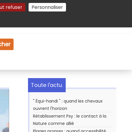
ut refuser
Personnaliser
Gestion des cookies
e
Vidéo
Dossiers
cher
Toute l'actu.
" Équi-handi " : quand les chevaux
ouvrent l'horizon
Rétablissement Psy : le contact à la
Nature comme allié
Plages propres : quand accessibilité