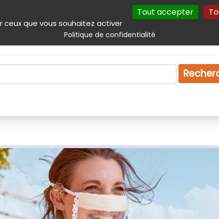
Tout accepter
To
incipal
Navigation complémentaire
Autres services
Plan du site
r ceux que vous souhaitez activer
Politique de confidentialité
Produits & services
Emploi
Droit
Tourism
Recher