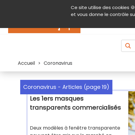
Panneau de gestion des cookies
Ce site utilise des cookies 🍪
Contenu
Aide et accessibilité
Menu pr
et vous donne le contrôle su
Actualités
Accueil
>
Coronavirus
Coronavirus - Articles (page 19)
Les 1ers masques
transparents commercialisés
Deux modèles à fenêtre transparente