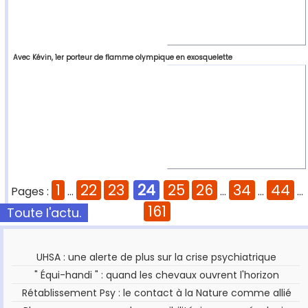
Avec Kévin, 1er porteur de flamme olympique en exosquelette
1
22
23
24
25
26
34
44
Pages :
...
...
...
...
161
Toute l'actu.
UHSA : une alerte de plus sur la crise psychiatrique
" Équi-handi " : quand les chevaux ouvrent l'horizon
Rétablissement Psy : le contact à la Nature comme allié