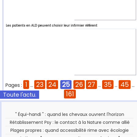
Les patients en ALD peuvent choisir leur infirmier référent
1
23
24
25
26
27
35
45
Pages :
...
...
...
...
161
Toute l'actu.
" Équi-handi " : quand les chevaux ouvrent l'horizon
Rétablissement Psy : le contact à la Nature comme allié
Plages propres : quand accessibilité rime avec écologie